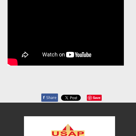
f
Share
Save